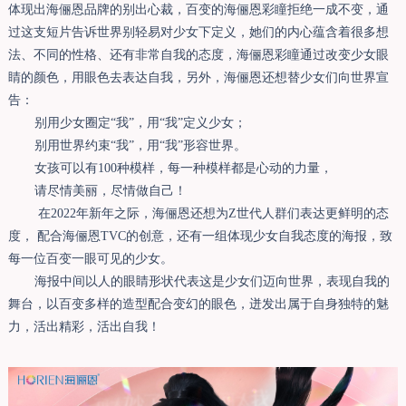
体现出海俪恩品牌的别出心裁，百变的海俪恩彩瞳拒绝一成不变，通
过这支短片告诉世界别轻易对少女下定义，她们的内心蕴含着很多想
法、不同的性格、还有非常自我的态度，海俪恩彩瞳通过改变少女眼
睛的颜色，用眼色去表达自我，另外，海俪恩还想替少女们向世界宣
告：
别用少女圈定“我”，用“我”定义少女；
别用世界约束“我”，用“我”形容世界。
女孩可以有100种模样，每一种模样都是心动的力量，
请尽情美丽，尽情做自己！
在
2
022
年新年之际，海俪恩还想为
Z世代人群们表达更鲜明的态
度， 配合海俪恩T
VC
的创意，还有一组体现少女自我态度的海报，致
每一位百变一眼可见的少女
。
海报中间以人的眼睛形状代表这是少女们迈向世界，表现自我的
舞台，以百变多样的造型配合变幻的眼色，迸发出属于自身独特的魅
力，活出精彩，活出自我！