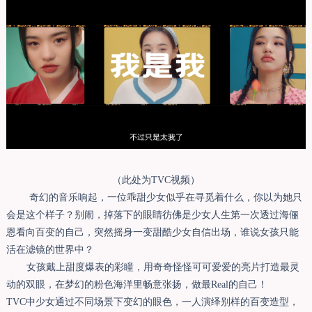
（此处为TVC视频）
奇幻的音乐响起，一位乖甜少女似乎在寻觅着什么，你以为她只
会是这个样子？别闹，
掉落下的眼睛彷佛是少女人生第一次透过海俪
恩看向百变的自己
，
突然
摇身一变甜酷少女自信出场，谁说女孩只能
活在滤镜的世界中？
女孩戴上甜度爆表的彩瞳，用奇奇怪怪可可爱爱的亮片打造最灵
动的双眼，在梦幻的粉色海洋里畅意张扬，做最Real的自己！
TVC中少女通过不同场景下变幻的眼色，一人演绎别样的百变造型，