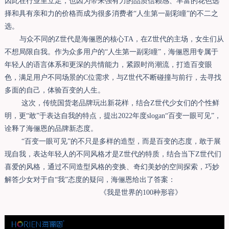
因此在行业里立足，也因为带来强有力的品质信赖感、丰富的花色选
择和具有亲和力的价格而成为很多消费者“人生第一副彩瞳”的不二之
选。
与众不同的Z世代是海俪恩的核心TA，在Z世代的主场，女生们从
不想局限自我。作为众多用户的“人生第一副彩瞳”，海俪恩用专属于
年轻人的语言体系和更深的共情能力，紧跟时尚潮流，打造百变眼
色，满足用户不同场景的C位需求，与Z世代不断碰撞与前行，去寻找
多面的自己，体验百变的人生。
这次，传统国货老品牌玩出新花样，结合Z世代少女们的个性鲜
明，更“敢”于表达自我的特点，提出2022年度slogan“百变一眼可见”，
诠释了海俪恩的品牌新态度。
“百变一眼可见”的不只是多样的造型，而是百变的态度，敢于展
现自我，表达年轻人的不同风格才是Z世代的特质，结合当下Z世代们
喜爱的风格，通过不同造型风格的变换、奇幻美妙的空间探索，巧妙
解答少女对于自“我”态度的疑问，海俪恩给出了答案：
《我是世界的100种形容》