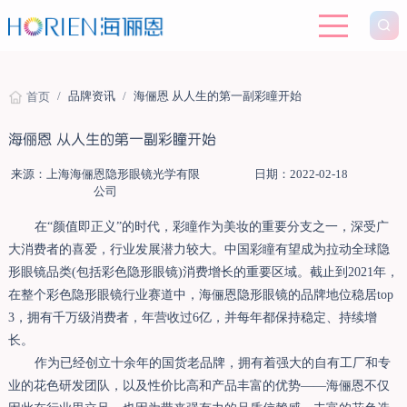
/
品牌资讯
/
海俪恩 从人生的第一副彩瞳开始
首页
海俪恩 从人生的第一副彩瞳开始
来源：上海海俪恩隐形眼镜光学有限
日期：2022-02-18
公司
在“颜值即正义”的时代，彩瞳作为美妆的重要分支之一，深受广
大消费者的喜爱，行业发展潜力较大。中国彩瞳有望成为拉动全球隐
形眼镜品类(包括彩色隐形眼镜)消费增长的重要区域。截止到2021年，
在整个彩色隐形眼镜行业赛道中，海俪恩隐形眼镜的品牌地位稳居top
3，拥有千万级消费者，年营收过6亿，并每年都保持稳定、持续增
长。
作为已经创立十余年的国货老品牌，拥有着强大的自有工厂和专
业的花色研发团队，以及性价比高和产品丰富的优势——海俪恩不仅