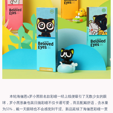
本轮海俪恩x罗小黑联名款彩瞳一经上线便吸引了无数少女的眼
球，罗小黑形象包装日抛彩瞳不仅卡通可爱，而且配戴舒适，含水量
为55%，戴一天眼睛也不会感觉到干涩。新品延续了海俪恩彩瞳一贯