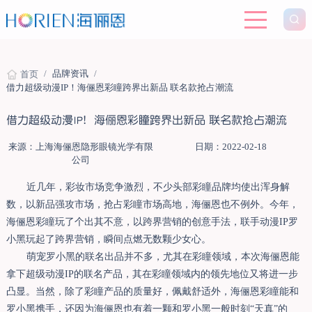
/
品牌资讯
/
首页
借力超级动漫IP！海俪恩彩瞳跨界出新品 联名款抢占潮流
借力超级动漫IP！海俪恩彩瞳跨界出新品 联名款抢占潮流
来源：上海海俪恩隐形眼镜光学有限
日期：2022-02-18
公司
近几年，彩妆市场竞争激烈，不少头部彩瞳品牌均使出浑身解
数，以新品强攻市场，抢占彩瞳市场高地，海俪恩也不例外。今年，
海俪恩彩瞳玩了个出其不意，以跨界营销的创意手法，联手动漫IP罗
小黑玩起了跨界营销，瞬间点燃无数颗少女心。
萌宠罗小黑的联名出品并不多，尤其在彩瞳领域，本次海俪恩能
拿下超级动漫IP的联名产品，其在彩瞳领域内的领先地位又将进一步
凸显。当然，除了彩瞳产品的质量好，佩戴舒适外，海俪恩彩瞳能和
罗小黑携手，还因为海俪恩也有着一颗和罗小黑一般时刻“天真”的