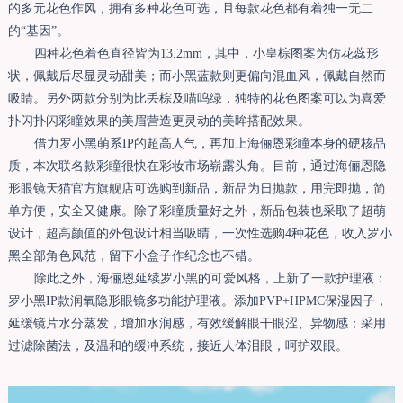
的多元花色作风，拥有多种花色可选，且每款花色都有着独一无二
的“基因”。
四种花色着色直径皆为13.2mm，其中，小皇棕图案为仿花蕊形
状，佩戴后尽显灵动甜美；而小黑蓝款则更偏向混血风，佩戴自然而
吸睛。另外两款分别为比丢棕及喵呜绿，独特的花色图案可以为喜爱
扑闪扑闪彩瞳效果的美眉营造更灵动的美眸搭配效果。
借力罗小黑萌系IP的超高人气，再加上海俪恩彩瞳本身的硬核品
质，本次联名款彩瞳很快在彩妆市场崭露头角。目前，通过海俪恩隐
形眼镜天猫官方旗舰店可选购到新品，新品为日抛款，用完即抛，简
单方便，安全又健康。除了彩瞳质量好之外，新品包装也采取了超萌
设计，超高颜值的外包设计相当吸睛，一次性选购4种花色，收入罗小
黑全部角色风范，留下小盒子作纪念也不错。
除此之外，海俪恩延续罗小黑的可爱风格，上新了一款护理液：
罗小黑IP款润氧隐形眼镜多功能护理液。添加PVP+HPMC保湿因子，
延缓镜片水分蒸发，增加水润感，有效缓解眼干眼涩、异物感；采用
过滤除菌法，及温和的缓冲系统，接近人体泪眼，呵护双眼。